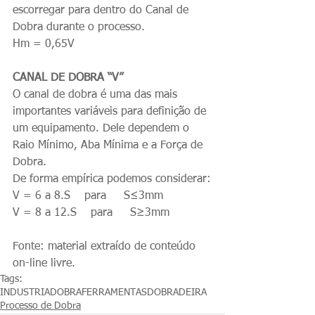
escorregar para dentro do Canal de 
Dobra durante o processo.
Hm = 0,65V
CANAL DE DOBRA “V”
O canal de dobra é uma das mais 
importantes variáveis para definição de 
um equipamento. Dele dependem o 
Raio Mínimo, Aba Mínima e a Força de 
Dobra.
De forma empírica podemos considerar:
V = 6 a 8.S    para     S≤3mm
V = 8 a 12.S    para     S≥3mm
Fonte: material extraído de conteúdo 
on-line livre.
Tags:
INDUSTRIA
DOBRA
FERRAMENTAS
DOBRADEIRA
Processo de Dobra