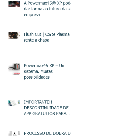
A Powermax45® XP pode
dar forma ao futuro da sua
empresa
Flush Cut | Corte Plasma
rente a chapa
Powermax45 XP – Um
sistema. Muitas
possibilidades
IMPORTANTE!!
DESCONTINUIDADE DE
APP GRATUITOS PARA
EMISSÃO DE NF-e
PROCESSO DE DOBRA DE