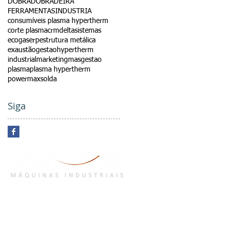
DOBRA
DOBRADEIRA
FERRAMENTAS
INDUSTRIA
consumíveis plasma hypertherm
corte plasma
crm
deltasistemas
ecogas
erp
estrutura metálica
exaustão
gestao
hypertherm
industrial
marketing
masgestao
plasma
plasma hypertherm
powermax
solda
Siga
Área do Representante
gin / Registre-se